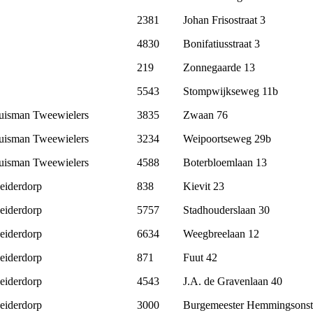
2381
Johan Frisostraat 3
4830
Bonifatiusstraat 3
219
Zonnegaarde 13
5543
Stompwijkseweg 11b
uisman Tweewielers
3835
Zwaan 76
uisman Tweewielers
3234
Weipoortseweg 29b
uisman Tweewielers
4588
Boterbloemlaan 13
eiderdorp
838
Kievit 23
eiderdorp
5757
Stadhouderslaan 30
eiderdorp
6634
Weegbreelaan 12
eiderdorp
871
Fuut 42
eiderdorp
4543
J.A. de Gravenlaan 40
eiderdorp
3000
Burgemeester Hemmingsonst