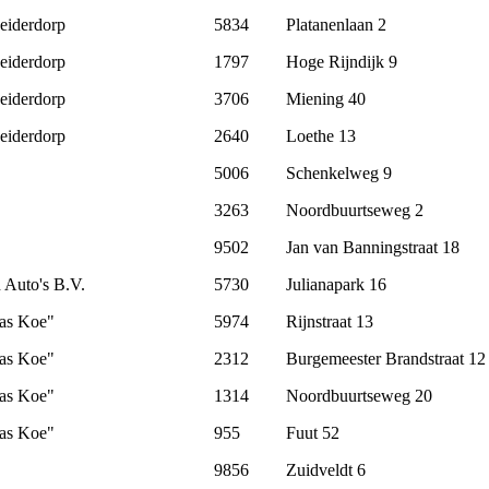
eiderdorp
5834
Platanenlaan 2
eiderdorp
1797
Hoge Rijndijk 9
eiderdorp
3706
Miening 40
eiderdorp
2640
Loethe 13
5006
Schenkelweg 9
3263
Noordbuurtseweg 2
9502
Jan van Banningstraat 18
 Auto's B.V.
5730
Julianapark 16
aas Koe"
5974
Rijnstraat 13
aas Koe"
2312
Burgemeester Brandstraat 12
aas Koe"
1314
Noordbuurtseweg 20
aas Koe"
955
Fuut 52
9856
Zuidveldt 6