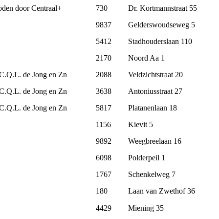
den door Centraal+
730
Dr. Kortmannstraat 55
9837
Gelderswoudseweg 5
5412
Stadhouderslaan 110
2170
Noord Aa 1
 C.Q.L. de Jong en Zn
2088
Veldzichtstraat 20
 C.Q.L. de Jong en Zn
3638
Antoniusstraat 27
 C.Q.L. de Jong en Zn
5817
Platanenlaan 18
1156
Kievit 5
9892
Weegbreelaan 16
6098
Polderpeil 1
1767
Schenkelweg 7
180
Laan van Zwethof 36
4429
Miening 35