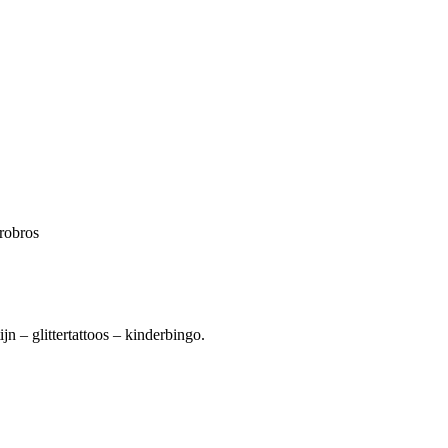
robros
n – glittertattoos – kinderbingo.